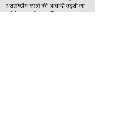
अंतर्राष्ट्रीय छात्रों की आबादी बढ़ती जा
रही है। WINA के मानसिक स्वास्थ्य और
कल्याण कार्यक्रम से प्रेरणा लेते हुए,
जिसे कनाडाई रेड क्रॉस ने प्रायोजित
किया था, परियोजना के निष्कर्षों ने
पुष्टि की कि लक्षित आबादी को
अद्वितीय चुनौतियों का सामना करना
पड़ता है जो कि COVID-19 महामारी ने
बढ़ा दी हैं।
संपर्क करें
1-902-425-9462