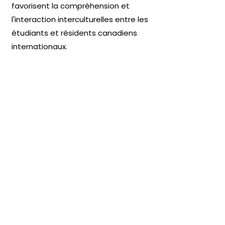
favorisent la compréhension et
l'interaction interculturelles entre les
étudiants et résidents canadiens
internationaux.
Collaborer avec des établissements
d'enseignement, des organismes
gouvernementaux et d'autres
organisations pour créer un
environnement favorable et inclusif
pour les étudiants internationaux.
Fournir ou défendre des services de
soutien adaptés aux besoins
uniques des étudiants
internationaux, y compris une aide
académique, des ressources en
santé mentale et un soutien
juridique.